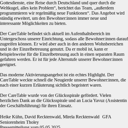
Gottesdienste, eine Reise durch Deutschland und quer durch die
Weltkugel, alles kein Problem“, berichtet das Team, „außerdem
programmieren wir regelmäßig neue Funktionen“. Das Angebot wird
ständig erweitert, um den Bewohner:innen immer neue und
interessante Möglichkeiten zu bieten.
Der CareTable befindet sich aktuell im Aufenthaltsbereich im
Untergeschoss unserer Einrichtung, sodass alle Bewohner:innen darauf
zugreifen können. Er wird aber auch in den anderen Wohnbereichen
und in der Einzelbetreuung genutzt. Da er mobil ist, kann er
beispielsweise für die Einzelbetreuung auch in einen separaten Raum
gefahren werden. Er ist für jede Altersstufe unserer Bewohner:innen
geeignet.
Das moderne Aktivierungsangebot ist ein echtes Highlight. Der
CareTable weckte schnell die Neugierde unserer Bewohner:innen, die
nach einer kurzen Erläuterung sichtlich begeistert waren.
Der CareTable wurde von der Glücksspirale gefördert. Vielen
herzlichen Dank an die Glücksspirale und an Lucia Yavuz (Assistentin
der Geschäftsführung) für ihren Einsatz.
Heike Kühn, David Recktenwald, Mirela Recktenwald GFA
Seniorenheim Tholey
Pressemitteilung vom 05.05.2025