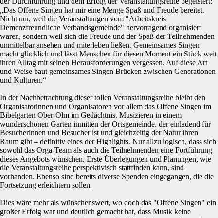
der Durchführung und dem Erfolg der Veranstaltungsreihe begeistert:
„Das Offene Singen hat mir eine Menge Spaß und Freude bereitet.
Nicht nur, weil die Veranstaltungen vom "Arbeitskreis
Demenzfreundliche Verbandsgemeinde" hervorragend organisiert
waren, sondern weil sich die Freude und der Spaß der Teilnehmenden
unmittelbar ansehen und miterleben ließen. Gemeinsames Singen
macht glücklich und lässt Menschen für diesen Moment ein Stück weit
ihren Alltag mit seinen Herausforderungen vergessen. Auf diese Art
und Weise baut gemeinsames Singen Brücken zwischen Generationen
und Kulturen.“
In der Nachbetrachtung dieser tollen Veranstaltungsreihe bleibt den
Organisatorinnen und Organisatoren vor allem das Offene Singen im
Bibelgarten Ober-Olm im Gedächtnis. Musizieren in einem
wunderschönen Garten inmitten der Ortsgemeinde, der einladend für
Besucherinnen und Besucher ist und gleichzeitig der Natur ihren
Raum gibt – definitiv eines der Highlights. Nur allzu logisch, dass sich
sowohl das Orga-Team als auch die Teilnehmenden eine Fortführung
dieses Angebots wünschen. Erste Überlegungen und Planungen, wie
die Veranstaltungsreihe perspektivisch stattfinden kann, sind
vorhanden. Ebenso sind bereits diverse Spenden eingegangen, die die
Fortsetzung erleichtern sollen.
Dies wäre mehr als wünschenswert, wo doch das "Offene Singen" ein
großer Erfolg war und deutlich gemacht hat, dass Musik keine