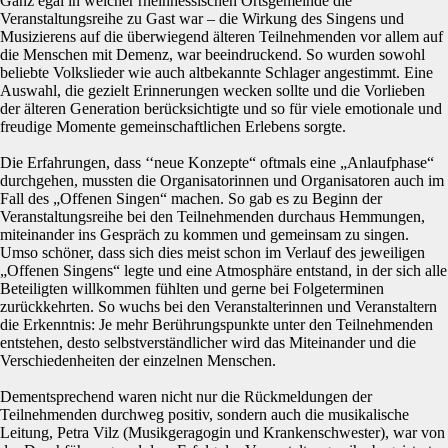
Ganz egal in welcher rheinhessischen Ortsgemeinde die
Veranstaltungsreihe zu Gast war – die Wirkung des Singens und
Musizierens auf die überwiegend älteren Teilnehmenden vor allem auf
die Menschen mit Demenz, war beeindruckend. So wurden sowohl
beliebte Volkslieder wie auch altbekannte Schlager angestimmt. Eine
Auswahl, die gezielt Erinnerungen wecken sollte und die Vorlieben
der älteren Generation berücksichtigte und so für viele emotionale und
freudige Momente gemeinschaftlichen Erlebens sorgte.
Die Erfahrungen, dass ‘‘neue Konzepte“ oftmals eine „Anlaufphase“
durchgehen, mussten die Organisatorinnen und Organisatoren auch im
Fall des „Offenen Singen“ machen. So gab es zu Beginn der
Veranstaltungsreihe bei den Teilnehmenden durchaus Hemmungen,
miteinander ins Gespräch zu kommen und gemeinsam zu singen.
Umso schöner, dass sich dies meist schon im Verlauf des jeweiligen
„Offenen Singens“ legte und eine Atmosphäre entstand, in der sich alle
Beteiligten willkommen fühlten und gerne bei Folgeterminen
zurückkehrten. So wuchs bei den Veranstalterinnen und Veranstaltern
die Erkenntnis: Je mehr Berührungspunkte unter den Teilnehmenden
entstehen, desto selbstverständlicher wird das Miteinander und die
Verschiedenheiten der einzelnen Menschen.
Dementsprechend waren nicht nur die Rückmeldungen der
Teilnehmenden durchweg positiv, sondern auch die musikalische
Leitung, Petra Vilz (Musikgeragogin und Krankenschwester), war von