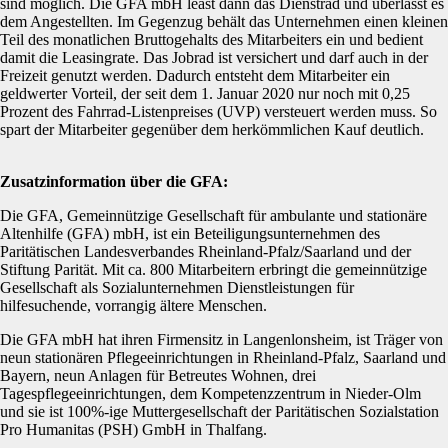
sind möglich. Die GFA mbH least dann das Dienstrad und überlässt es
dem Angestellten. Im Gegenzug behält das Unternehmen einen kleinen
Teil des monatlichen Bruttogehalts des Mitarbeiters ein und bedient
damit die Leasingrate. Das Jobrad ist versichert und darf auch in der
Freizeit genutzt werden. Dadurch entsteht dem Mitarbeiter ein
geldwerter Vorteil, der seit dem 1. Januar 2020 nur noch mit 0,25
Prozent des Fahrrad-Listenpreises (UVP) versteuert werden muss. So
spart der Mitarbeiter gegenüber dem herkömmlichen Kauf deutlich.
Zusatzinformation über die GFA:
Die GFA, Gemeinnützige Gesellschaft für ambulante und stationäre
Altenhilfe (GFA) mbH, ist ein Beteiligungsunternehmen des
Paritätischen Landesverbandes Rheinland-Pfalz/Saarland und der
Stiftung Parität. Mit ca. 800 Mitarbeitern erbringt die gemeinnützige
Gesellschaft als Sozialunternehmen Dienstleistungen für
hilfesuchende, vorrangig ältere Menschen.
Die GFA mbH hat ihren Firmensitz in Langenlonsheim, ist Träger von
neun stationären Pflegeeinrichtungen in Rheinland-Pfalz, Saarland und
Bayern, neun Anlagen für Betreutes Wohnen, drei
Tagespflegeeinrichtungen, dem Kompetenzzentrum in Nieder-Olm
und sie ist 100%-ige Muttergesellschaft der Paritätischen Sozialstation
Pro Humanitas (PSH) GmbH in Thalfang.