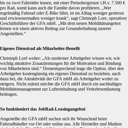
bis zu zwei Fahrräder leasen, mit einer Preisobergrenze i.H.v. 7.500 €
pro Rad, somit kann auch die Familie davon profitieren. „Wer
regelmäßig Fahrrad oder E-Bike fährt, ist im Alltag weniger gestresst
und erwiesenermaßen weniger krank“, sagt Christoph Lore, operativer
Geschäftsführer der GFA mbH. „Mit dem neuen Mobilitätsangebot
leisten wir einen aktiven Beitrag zur Gesunderhaltung unserer
Angestellten.“
Eigenes Dienstrad als Mitarbeiter-Benefit
Christoph Loré weiter: „Als moderner Arbeitgeber wissen wir, wie
wichtig attraktive Zusatzleistungen für die Motivation und Bindung
von Mitarbeitern sind.“ Dementsprechend trage die Option, über den
Arbeitgeber kostengünstig ein eigenes Dienstrad zu beziehen, auch
dazu bei, die Attraktivität der GFA mbH als Arbeitgeber weiter zu
steigern. Nicht zuletzt möchte die GFA mbH durch ein nachhaltiges
Mobilitätsmanagement zur Luftreinhaltung und Verkehrsentlastung
beitragen.
So funktioniert das JobRad-Leasingangebot
Angestellte der GFA mbH suchen sich ihr Wunschrad beim
Fahrradhändler vor Ort oder online aus. Alle Hersteller und Marken