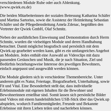
verschiedenen Module Ruhe oder auch Ablenkung.
(www.qwiek.eu.de)
Die beiden Mitarbeiterinnen der sozialen Betreuung Katharina Schäfer
und Martina Sartorius, sowie die Assistenz der Heimleitung Sebastian
Schäfer und die Pflegedienstleitung Amela Zdenac, begrüßten den
Vertreter der Qwiek GmbH, Olaf Schmitz.
Neben der ausführlichen Einweisung und Demonstration durch Herrn
Schmitz, wurden die vielseitigen Module und deren Handhabung
betrachtet. Damit möglichst biografisch und persönlich mit dem
Qwiek.up gearbeitet werden kann, gibt es ein umfangreiches Angebot
an Modulen. Jedes enthält eine Auswahl an Videoclips mit dazu
passenden Geräuschen und Musik, die je nach Situation, Ziel und
Bedürfnis beziehungsweise Interesse des jeweiligen Bewohners,
einfach angepasst und ausgewählt werden können.
Die Module gliedern sich in verschiedene Themenbereiche. Unter
anderem gibt es Natur, Feiertage, Biografiearbeit, Unterhaltung, sowie
Fit und Vital. Eine Besonderheit stellt dar, dass individuelle
Erlebnismodule mit eigenen Inhalten für die Bewohner und
Bewohnerinnen erstellbar sind. Somit lassen sich persönliche Bilder
und Videos mit einem handelsüblichen USB-Stick über das Qwiek.up
abspielen, wodurch Familienmitglieder, Freunde und Bekannte
Erlebnisse mit ihren Lieben teilen und nacherleben können.